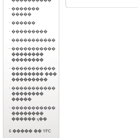
����������
-
�������
�����
-
������
-
���������
-
�����������
-
�����������
��������
��������
-
�����������
�������� ���
���������
-
�����������
��������
�����
-
�����������
��������
������ ҳ��
6 ����� �� YFC