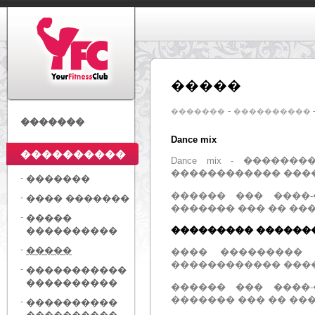
�����
-
�������
����������
�������
Dance mix
����������
Dance mix - ����
������������ ����
-
�������
������ ��� ����
-
���� �������
������� ��� �� ��
-
�����
��������� ������
����������
-
�����
���� ��������� 
������������ ����
-
�����������
����������
������ ��� ����
������� ��� �� ��
-
����������