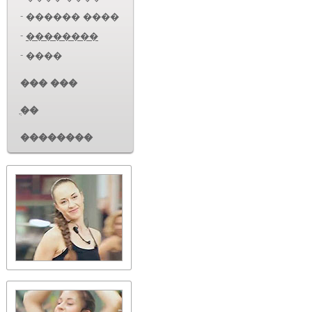
-
������ ����
-
��������
-
����
��� ���
ֳ��
��������