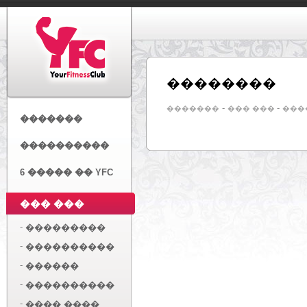
��������
-
-
�������
��� ���
���
�������
����������
6 ����� �� YFC
��� ���
-
���������
-
����������
-
������
-
����������
-
���� ����