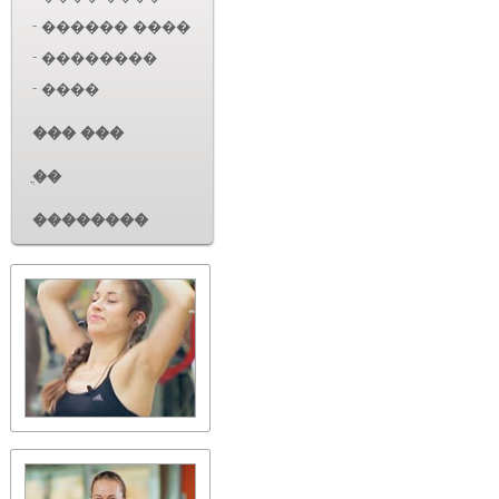
-
������ ����
-
��������
-
����
��� ���
ֳ��
��������