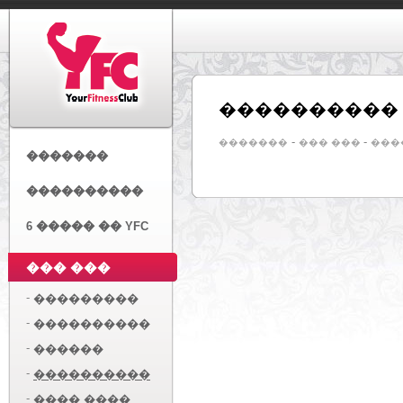
����������
-
-
�������
��� ���
���
�������
����������
6 ����� �� YFC
��� ���
-
���������
-
����������
-
������
-
����������
-
���� ����