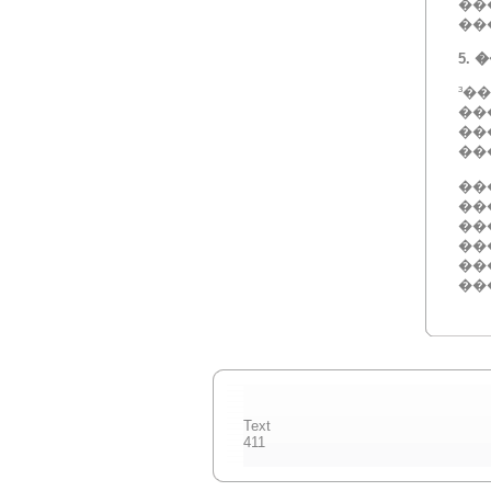
��
��
5.
�
³�
��
��
��
��
��
��
��
��
��
Text
411