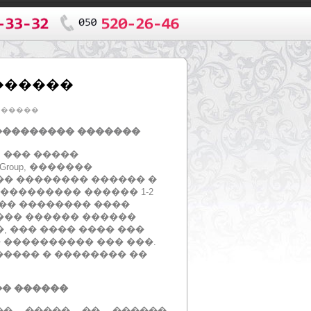
������
������
 ��������� �������
.
��� �����
Group, �������
� �������� ������ �
��������� ������ 1-2
�� �������� ����
 ��� ������ ������
, ��� ���� ���� ���
 ���������� ��� ���.
����� � �������� ��
�� ������
�� ����� �� ������