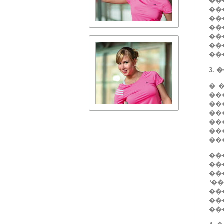
��
��
��
��
��
��
��
3.
�
� 
��
��
��
��
��
��
��
��
��
³�
��
��
��