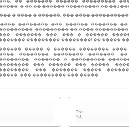
���,
�� ������� ������ ��������� ��
�����, � �� �� ������ ��������� �� �� �
��� � ���� � ������, ��� ���� ����������
����� �������� ��� ������ ������� �� 
���������.
��������� �� ���� ���������:
���. ������� ���, ��� � ������ ����
������� ��������� ��������!
�� ����� ��
������ ����� � ������ �������� ����
���� �������� �������� �������, �
��������.
������� � ��������� �����
�������� ��� ������ ��� �����.
���
��������, ��� ������� ����� �����
�����, ��� ��������� ��� �����.
Text
411