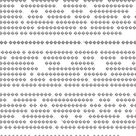
������� ������� ���� ����� ������
���� ���������, ������, ���������
������, �� ����� ��� ���������� 
������, ���� ������ ���� ������.
�� 
����� � ������� ��������: ����� ����� 
��������� ���������� �� ������ ����
����� �� ����������� ������� �����.
�� ��������� ���������. ³��������� ���
������ � ���� ������� ������ ���������
�� ������� ��������� ���, ���� ����
��������� ���� ������, ���� �
���������� ������������ ������
������� � ����������� ������ ������
������� ���� ����������, ����������
��� �� ���� ������.
���� ������� ������
����� ��������, �� �������� ���� ����, 
��.
������ ������������� ��� �����
������� �� ��, ��������� ��� ��� ��, �
�������� ����� ������� ���.
��� �� �� 
����.
��������, �� �� �������� ��
������� �������.
³������� ���� ������
� �� ����������, � ���� ����� ���� �����