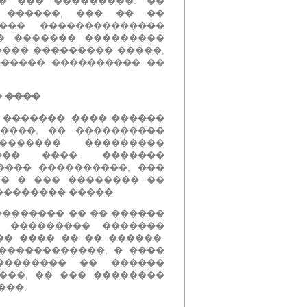
�� ��� ���������.
��
� ������, ��� �� ��
��� ��������������
� ������� ���������
���� ��������� �����,
������ ���������� ��
� ����
 �������.
���� ������
����, �� ����������
������� ���������
���� ����.
�������
���� ����������, ���
�� � ��� �������� ��
�������� �����.
�������� �� �� ������
 ��������� �������
�� ���� �� �� ������.
������������, � ����
�������� �� ������
���, �� ��� ��������
���.