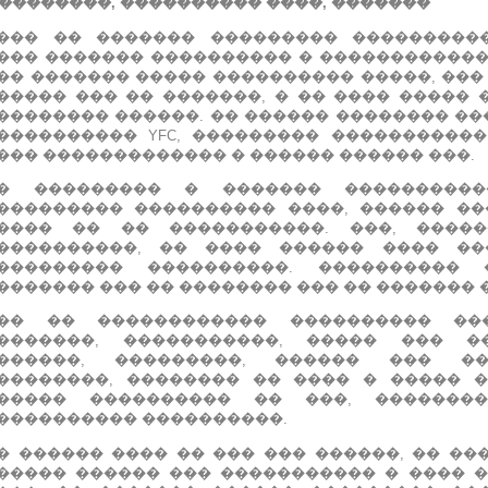
��������, ���������� ����, �������
��� �� ������� ��������� ���������
��� ������� ���������� � ������������
�� ������� ����� ���������� �����, ���
����� ��� �� �������, � �� ���� �����
�������� ������.
�� ������ �������� ��
���������� YFC, ��������� ����������
��� ������������� � ������ ������ ���.
� ��������� � ������� ���������
��������� ���������� ����, ������ �
���� �� �� �����������.
���, ����
����������, �� ���� ������ ���� �
��������� ����������.
���������� 
������� ��� �� �������� ��� �� ������� 
�� �� ������������ ���������� ���
�������, �����������, ����� ��� �
������, ���������, ������ ��� �
��������, �������� �� ���� � ����� �
����� ���������� �� ���, ������
���������� ����������.
� ������ ���� �� ��� ��� ������, �� ���
����� ������ ��� ����������� � ���� 