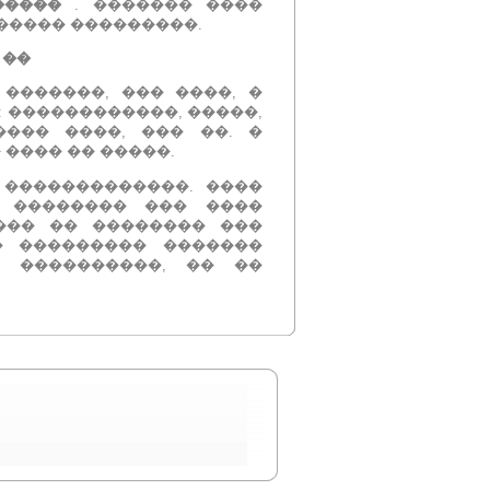
�����
.
������� ����
������ ���������.
 ��
�������, ��� ����, �
 ������������, �����,
���� ����, ��� ��.
�
 ���� �� �����.
 �������������.
����
� �������� ��� ����
��� �� �������� ���
� ��������� �������
� ����������, �� ��