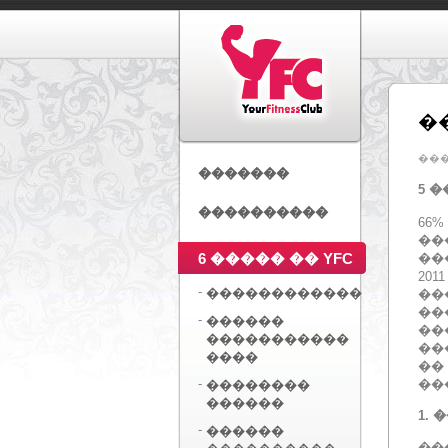
�
��
�������
5 
����������
66
���
6 ����� �� YFC
��
201
-
������������
��
��
-
������
��
�����������
��
����
��
-
��
��������
������
1.
�
-
������
��