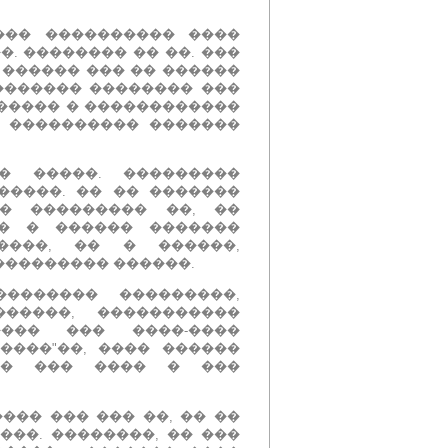
��� ���������� ����
�.
�������� �� ��.
���
 ������ ��� �� ������
 ������� �������� ���
����� � ������������
� ���������� �������
�� �����.
���������
������.
�� �� �������
�� ��������� ��, ��
�� � ������ �������
����, �� � ������,
��������� ������.
������� ���������,
������, �����������
���� ��� ����-����
����"��, ���� ������
��� ��� ���� � ���
��� ��� ��� ��, �� ��
����.
��������, �� ���