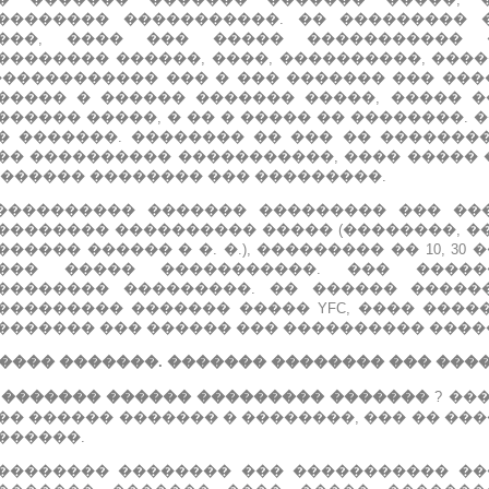
�������� �����������.
�� ��������� 
���, ���� ��� ����� �����������
�������� ������, ����, ����������, ����
������������ ��� � ��� ������� ��� ���
����� � ������ ������� �����, ����� �
������ �����, � �� � ����� �� ��������. 
� �������.
�������� �� ��� �� �������
�� ���������� �����������, ���� �����
 ������ �������� ��� ���������.
���������� ������� ��������� ��� ��
�������� ���������� ����� (��������, �
������ ������ � �. �.), ��������� �� 10, 30 
��� ����� �����������.
��� �����
�������� ���������.
�� ������ �����
��������� ������� ����� YFC, ���� ���
������� ��� ������ ��� ���������� ����
���� �������.
������� �������� ��� ���
 ������� ������ ��������� �������
?
���
�� ������ ������� � ��������, ��� �� ���
������.
�������� �������� ��� ����������� �