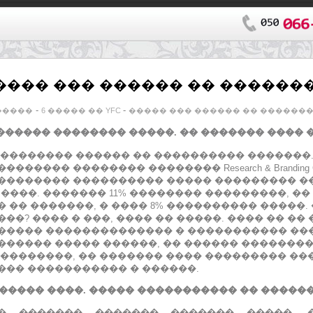
���� ��� ������ �� ������
-
-
�����
6 ����� �� YFC
����� ��� ������ �� ������
������� �������� �����. �� ������� ����
% �������� ������ �� ���������� �������
������� �������� �������� Research & Branding 
�������� ���������� ����� ��������� ��
1 ����.
������� 11% �������� ���������, �� 
� �� �������, � ���� 8% ���������� �����.
���?
���� � ���, ���� �� �����.
���� �� ��
����� ��
������������ � ����������� ���
������ ����� ������, �� ������ ��������
 ��������, �� ������� ���� ��������� ��
��� ����������� � ������.
����� ����.
����� ����������� �� �����
� ������� ������� ������� �����, 