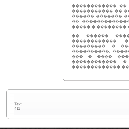
������������ �� 
����������� �� �
������ ������� �
�� �������������
����� � �������� 
�� ������ ��
������������ 
���������.
� ��
����������, ����
��� � ���� ���
������������ � �
������������� ��
Text
411