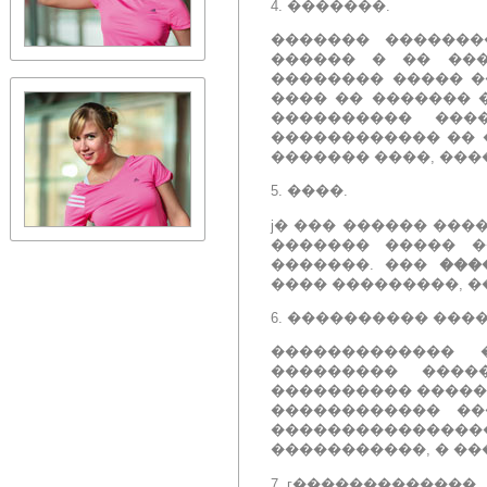
4.
�������.
������� �������
������ � �� ���
�������� ����� �
���� �� ������� 
���������� ���
������������ �� 
������� ����, ���
5.
����.
ϳ� ��� ������ ���
������� ����� �
�������.
���
���
���� ���������, �
6.
���������� ����
������������� 
��������� ����
���������� �����
������������ ��
���������������
�����������, � ��
7.
г�������������.