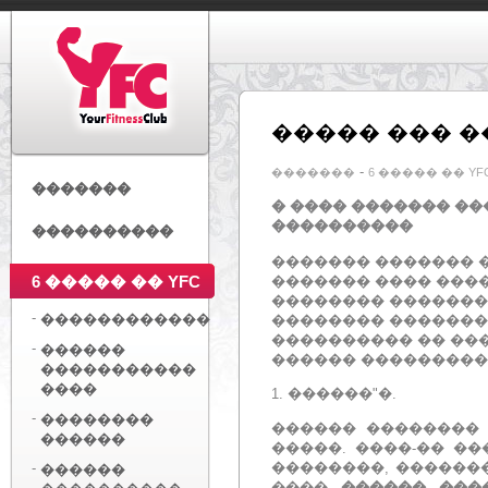
����� ��� 
-
�������
6 ����� �� YF
�������
� ���� ������� ��
����������
����������
������� ������� 
6 ����� �� YFC
������� ���� ����
�������� �������
-
������������
�������� �������
���������� �� �����
-
������
������ ���������
�����������
����
1.
������"�.
-
��������
������ ��������
������
�����.
����-�� �
��������, ������
-
������
����
������ ���