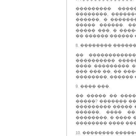
��������� ����
��������, ������
������, � ������
����� ������.
��
����� ���, � ���
�� ������ ������ 
8.
�������� ������
�� ������������
���������� �����
���� ��������� �
��� ��� ��, �� ��
��������, ������
9.
���� ���.
�� ����� �� ���
�����?
������� ��
��������� ����� �
������, ���� �
��������, � ����
�������� ���� ���
10.
�������� �����